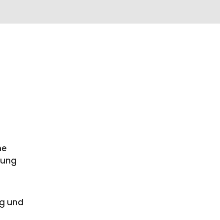
ne
bung
ng und