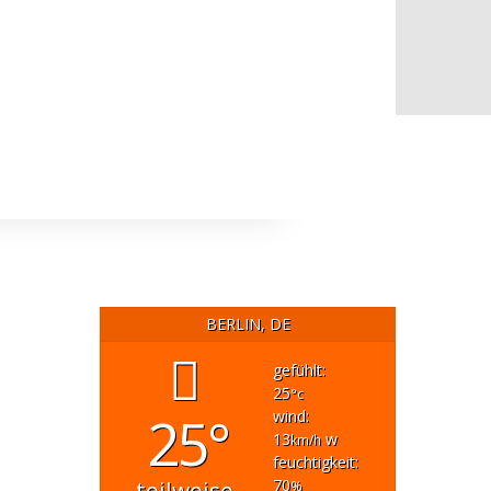
BERLIN, DE
gefühlt:
25
°c
25°
wind:
13
w
km/h
feuchtigkeit:
70
%