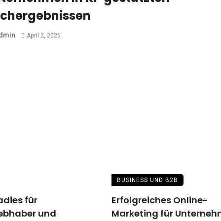
chergebnissen
dmin
April 2, 2026
BUSINESS UND B2B
adies für
Erfolgreiches Online-
iebhaber und
Marketing für Unterne