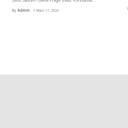
zehn Jahren? Diese Frage treibt Vorstände, ...
Admin
By
März 17, 2026