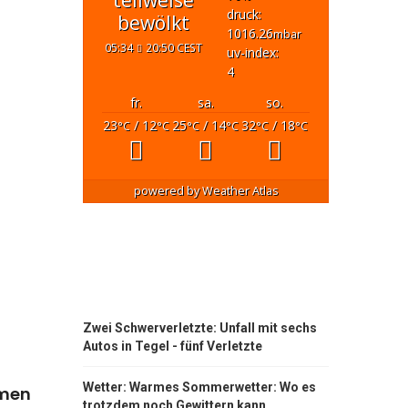
teilweise
druck:
bewölkt
1016.26
mbar
05:34
20:50 CEST
uv-index:
4
fr.
sa.
so.
23
/ 12
25
/ 14
32
/ 18
°C
°C
°C
°C
°C
°C
powered by
Weather Atlas
Zwei Schwerverletzte: Unfall mit sechs
Autos in Tegel - fünf Verletzte
Wetter: Warmes Sommerwetter: Wo es
hmen
trotzdem noch Gewittern kann